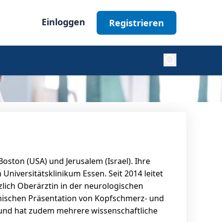
Einloggen
Registrieren
Diabetes
Nephrologie
Boston (USA) und Jerusalem (Israel). Ihre
Ophthalmologie
Universitätsklinikum Essen. Seit 2014 leitet
lich Oberärztin in der neurologischen
linischen Präsentation von Kopfschmerz- und
Alle Fachgebiete
l und hat zudem mehrere wissenschaftliche