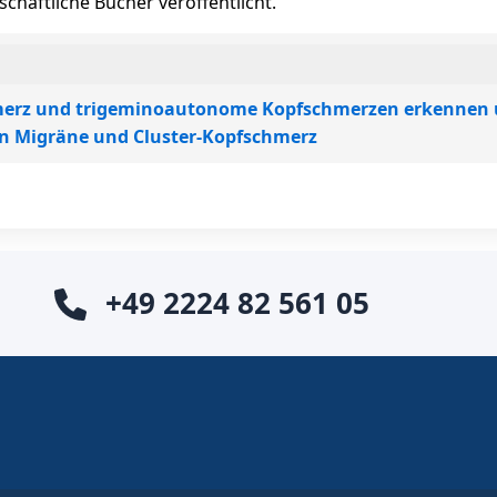
chaftliche Bücher veröffentlicht.
merz und trigeminoautonome Kopfschmerzen erkennen
n Migräne und Cluster-Kopfschmerz
+49 2224 82 561 05