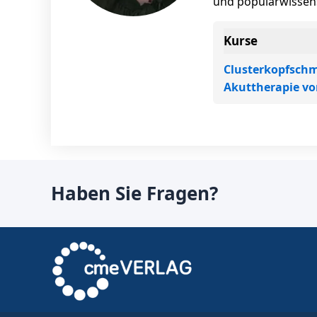
und populärwissens
Kurse
Clusterkopfsch
Akuttherapie vo
Haben Sie Fragen?