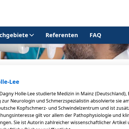
chgebiete
Referenten
FAQ
Allgemeinmedizin
Dermatologie
Gastroenterologie
Kardiologie
lle-Lee
 Dagny Holle-Lee studierte Medizin in Mainz (Deutschland), 
Neurologie
Onkologie
zur Neurologin und Schmerzspezialistin absolvierte sie am 
eutsche Kopfschmerz- und Schwindelzentrum und ist zusätz
schungsinteresse gilt vor allem der Pathophysiologie und k
Pneumologie
Urologie
gen. Sie ist Autorin zahlreicher wissenschaftlicher Artike