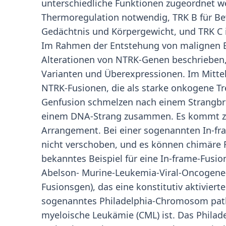
unterschiedliche Funktionen zugeordnet w
Thermoregulation notwendig, TRK B für B
Gedächtnis und Körpergewicht, und TRK C i
Im Rahmen der Entstehung von malignen 
Alterationen von NTRK-Genen beschrieben,
Varianten und Überexpressionen. Im Mittel
NTRK-Fusionen, die als starke onkogene Tr
Genfusion schmelzen nach einem Strangbru
einem DNA-Strang zusammen. Es kommt z
Arrangement. Bei einer sogenannten In-fr
nicht verschoben, und es können chimäre F
bekanntes Beispiel für eine In-frame-Fusion
Abelson- Murine-Leukemia-Viral-Oncogene
Fusionsgen), das eine konstitutiv aktiviert
sogenanntes Philadelphia-Chromosom path
myeloische Leukämie (CML) ist. Das Phil