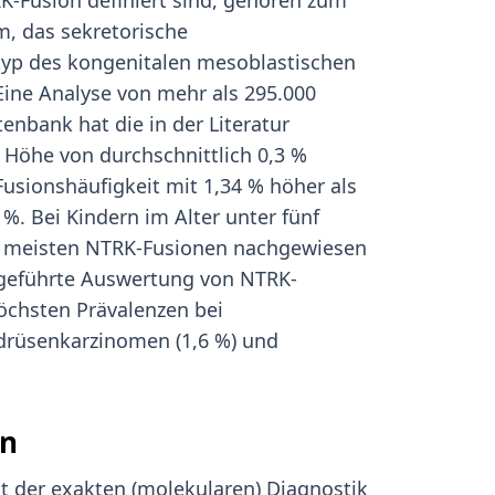
K-Fusion definiert sind, gehören zum
, das sekretorische
btyp des kongenitalen mesoblastischen
Eine Analyse von mehr als 295.000
nbank hat die in der Literatur
 Höhe von durchschnittlich 0,3 %
Fusionshäufigkeit mit 1,34 % höher als
%. Bei Kindern im Alter unter fünf
ie meisten NTRK-Fusionen nachgewiesen
hgeführte Auswertung von NTRK-
öchsten Prävalenzen bei
ddrüsenkarzinomen (1,6 %) und
en
 der exakten (molekularen) Diagnostik