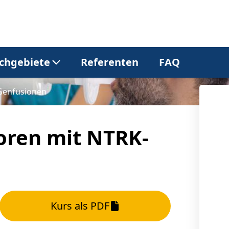
chgebiete
Referenten
FAQ
Genfusionen
Allgemeinmedizin
Dermatologie
oren mit NTRK-
Gastroenterologie
Kardiologie
Neurologie
Onkologie
Kurs als PDF
Pneumologie
Urologie