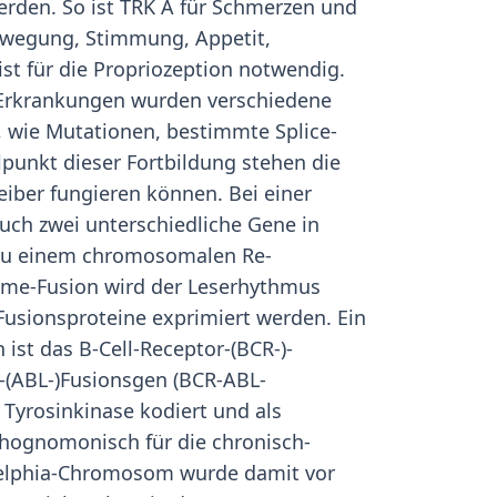
erden. So ist TRK A für Schmerzen und
ewegung, Stimmung, Appetit,
st für die Propriozeption notwendig.
Erkrankungen wurden verschiedene
 wie Mutationen, bestimmte Splice-
punkt dieser Fortbildung stehen die
eiber fungieren können. Bei einer
ch zwei unterschiedliche Gene in
u einem chromosomalen Re-
ame-Fusion wird der Leserhythmus
usionsproteine exprimiert werden. Ein
 ist das B-Cell-Receptor-(BCR-)-
-(ABL-)Fusionsgen (BCR-ABL-
e Tyrosinkinase kodiert und als
ognomonisch für die chronisch-
adelphia-Chromosom wurde damit vor