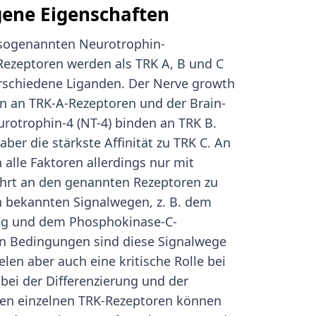
gene Eigenschaften
e sogenannten Neurotrophin-
 Rezeptoren werden als TRK A, B und C
rschiedene Liganden. Der Nerve growth
en an TRK-A-Rezeptoren und der Brain-
urotrophin-4 (NT-4) binden an TRK B.
ber die stärkste Affinität zu TRK C. An
lle Faktoren allerdings nur mit
führt an den genannten Rezeptoren zu
 bekannten Signalwegen, z. B. dem
eg und dem Phosphokinase-C-
en Bedingungen sind diese Signalwege
ielen aber auch eine kritische Rolle bei
ei der Differenzierung und der
en einzelnen TRK-Rezeptoren können