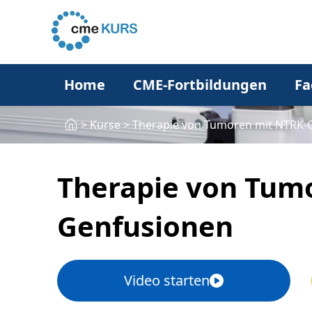
Home
CME-Fortbildungen
Fa
>
Kurse
>
Therapie von Tumoren mit NTRK-
Therapie von Tum
Genfusionen
Video starten