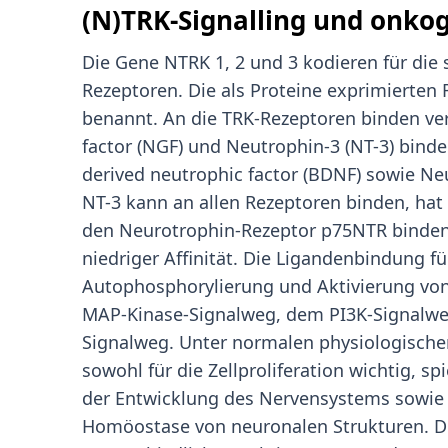
(N)TRK-Signalling und onko
Die Gene NTRK 1, 2 und 3 kodieren für di
Rezeptoren. Die als Proteine exprimierten
benannt. An die TRK-Rezeptoren binden ve
factor (NGF) und Neutrophin-3 (NT-3) bind
derived neutrophic factor (BDNF) sowie Ne
NT-3 kann an allen Rezeptoren binden, hat a
den Neurotrophin-Rezeptor p75NTR binden a
niedriger Affinität. Die Ligandenbindung 
Autophosphorylierung und Aktivierung von
MAP-Kinase-Signalweg, dem PI3K-Signalw
Signalweg. Unter normalen physiologisch
sowohl für die Zellproliferation wichtig, sp
der Entwicklung des Nervensystems sowie b
Homöostase von neuronalen Strukturen. D