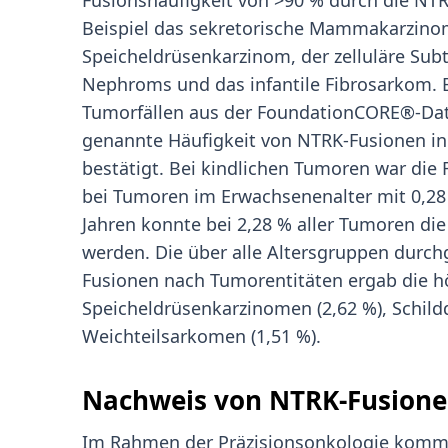
Fusionshäufigkeit von >90 % durch die NTR
Beispiel das sekretorische Mammakarzinom
Speicheldrüsenkarzinom, der zelluläre Su
Nephroms und das infantile Fibrosarkom. 
Tumorfällen aus der FoundationCORE®-Date
genannte Häufigkeit von NTRK-Fusionen in
bestätigt. Bei kindlichen Tumoren war die 
bei Tumoren im Erwachsenenalter mit 0,28 
Jahren konnte bei 2,28 % aller Tumoren d
werden. Die über alle Altersgruppen durc
Fusionen nach Tumorentitäten ergab die h
Speicheldrüsenkarzinomen (2,62 %), Schil
Weichteilsarkomen (1,51 %).
Nachweis von NTRK-Fusion
Im Rahmen der Präzisionsonkologie kommt