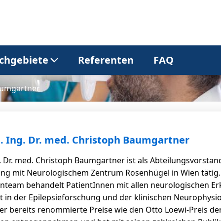
chgebiete
Referenten
FAQ
Baumgartner
Allgemeinmedizin
Dermatologie
Gastroenterologie
Kardiologie
pl. Ing. Dr. med. Christoph Baumgartner
ng. Dr. med. Christoph Baumgartner ist als Abteilungsvorsta
Neurologie
Onkologie
ng mit Neurologischem Zentrum Rosenhügel in Wien tätig. Se
team behandelt PatientInnen mit allen neurologischen Er
egt in der Epilepsieforschung und der klinischen Neurophys
Pneumologie
Urologie
er bereits renommierte Preise wie den Otto Loewi-Preis der