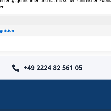
n entgegennehmen und hat mit seinen zahlreichen Publika
en.
ognition
+49 2224 82 561 05