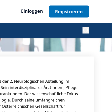
Einloggen
Registrieren
Diabetes
Nephrologie
nd der 2. Neurologischen Abteilung im
Ophthalmologie
in interdisziplinäres ÄrztInnen-, Pflege-
krankungen. Der wissenschaftliche Fokus
iologie. Durch seine umfangreichen
Alle Fachgebiete
 Österreichischen Gesellschaft für