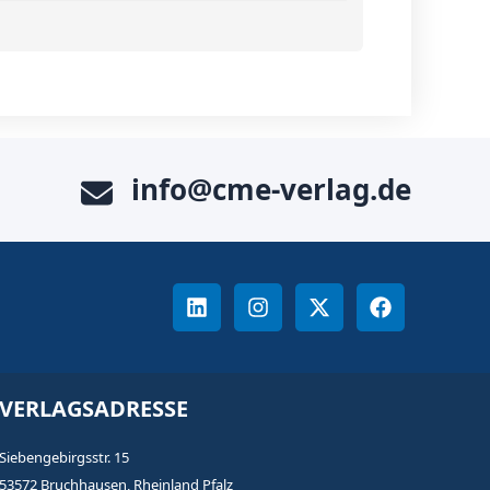
info@cme-verlag.de
VERLAGSADRESSE
Siebengebirgsstr. 15
53572 Bruchhausen, Rheinland Pfalz