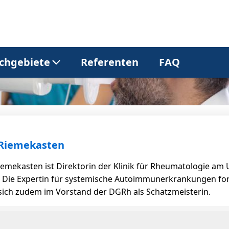
chgebiete
Referenten
FAQ
Allgemeinmedizin
Dermatologie
Gastroenterologie
Kardiologie
 Riemekasten
 Riemekasten ist Direktorin der Klinik für Rheumatologie a
Neurologie
Onkologie
 Die Expertin für systemische Autoimmunerkrankungen fors
 sich zudem im Vorstand der DGRh als Schatzmeisterin.
Pneumologie
Urologie