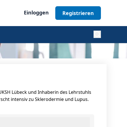
Einloggen
Registrieren
Diabetes
Nephrologie
m UKSH Lübeck und Inhaberin des Lehrstuhls
Ophthalmologie
cht intensiv zu Sklerodermie und Lupus.
Alle Fachgebiete