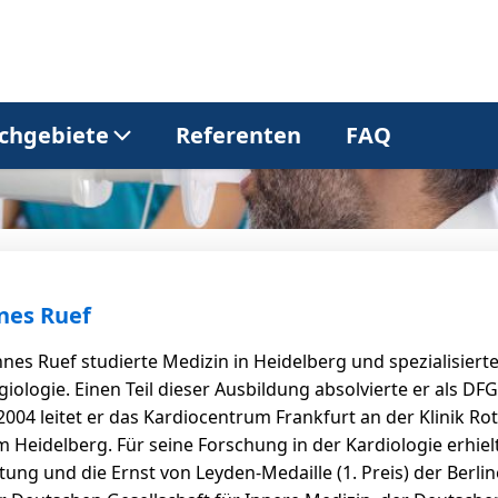
chgebiete
Referenten
FAQ
Allgemeinmedizin
Dermatologie
Gastroenterologie
Kardiologie
nnes Ruef
nnes Ruef studierte Medizin in Heidelberg und spezialisierte
Neurologie
Onkologie
iologie. Einen Teil dieser Ausbildung absolvierte er als DF
t 2004 leitet er das Kardiocentrum Frankfurt an der Klinik Ro
m Heidelberg. Für seine Forschung in der Kardiologie erhie
Pneumologie
Urologie
ung und die Ernst von Leyden-Medaille (1. Preis) der Berline