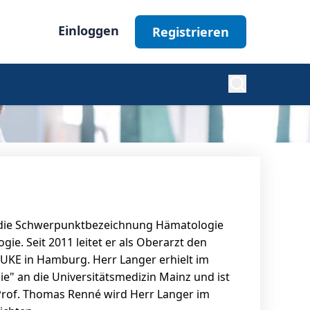
Einloggen
Registrieren
Diabetes
Nephrologie
ber die Schwerpunktbezeichnung Hämatologie
Ophthalmologie
e. Seit 2011 leitet er als Oberarzt den
KE in Hamburg. Herr Langer erhielt im
e" an die Universitätsmedizin Mainz und ist
Alle Fachgebiete
 Prof. Thomas Renné wird Herr Langer im