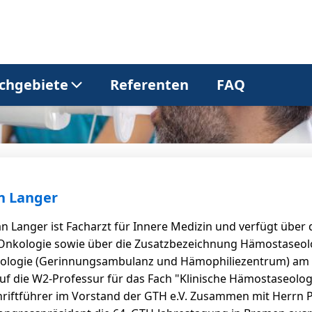
chgebiete
Referenten
FAQ
Allgemeinmedizin
Dermatologie
Gastroenterologie
Kardiologie
an Langer
rian Langer ist Facharzt für Innere Medizin und verfügt ü
Neurologie
Onkologie
 Onkologie sowie über die Zusatzbezeichnung Hämostaseologi
ologie (Gerinnungsambulanz und Hämophiliezentrum) am U
uf die W2-Professur für das Fach "Klinische Hämostaseologi
Pneumologie
Urologie
chriftführer im Vorstand der GTH e.V. Zusammen mit Herrn