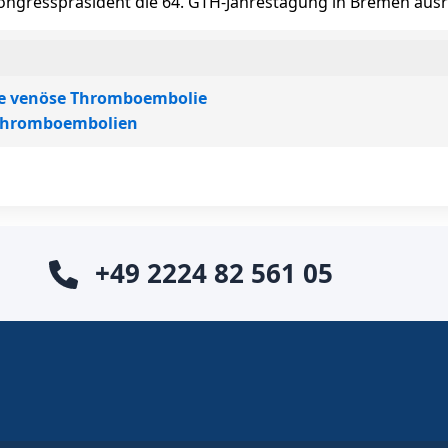
Kongresspräsident die 64. GTH-Jahrestagung in Bremen ausr
te venöse Thromboembolie
Thromboembolien
+49 2224 82 561 05