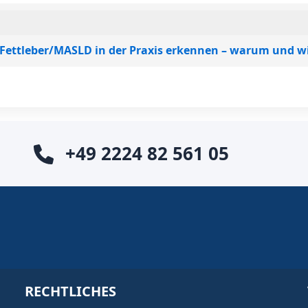
i Fettleber/MASLD in der Praxis erkennen – warum und w
+49 2224 82 561 05
RECHTLICHES