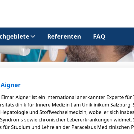
chgebiete
Referenten
FAQ
Allgemeinmedizin
Dermatologie
Gastroenterologie
Kardiologie
r Aigner
r. Elmar Aigner ist ein international anerkannter Experte fü
Neurologie
Onkologie
sitätsklinik für Innere Medizin I am Uniklinikum Salzburg. 
 Hepatologie und Stoffwechselmedizin, wobei er sich ins
Syndroms sowie chronischer Lebererkrankungen widmet. Se
Pneumologie
Urologie
s für Studium und Lehre an der Paracelsus Medizinischen Pr