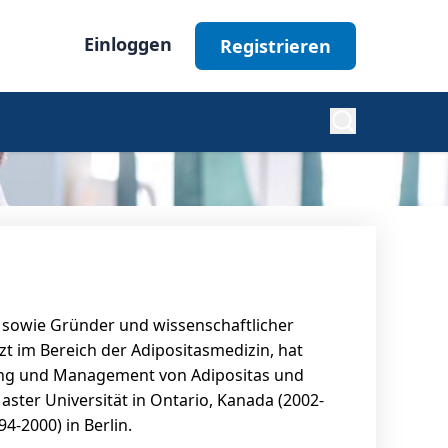
Einloggen
Registrieren
Diabetes
Nephrologie
a, sowie Gründer und wissenschaftlicher
Ophthalmologie
zt im Bereich der Adipositasmedizin, hat
dlung und Management von Adipositas und
ster Universität in Ontario, Kanada (2002-
Alle Fachgebiete
4-2000) in Berlin.