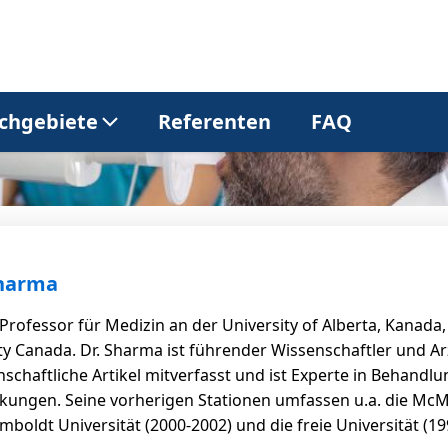
chgebiete
Referenten
FAQ
Allgemeinmedizin
Dermatologie
Gastroenterologie
Kardiologie
Sharma
Professor für Medizin an der University of Alberta, Kanad
Neurologie
Onkologie
ty Canada. Dr. Sharma ist führender Wissenschaftler und Ar
nschaftliche Artikel mitverfasst und ist Experte in Behan
kungen. Seine vorherigen Stationen umfassen u.a. die McMa
Pneumologie
Urologie
mboldt Universität (2000-2002) und die freie Universität (199