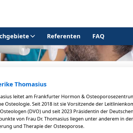
chgebiete
Referenten
FAQ
Allgemeinmedizin
Dermatologie
Gastroenterologie
Kardiologie
erike Thomasius
masius leitet am Frankfurter Hormon & Osteoporosezentrum 
Neurologie
Onkologie
he Osteologie. Seit 2018 ist sie Vorsitzende der Leitlinie
Osteologen (DVO) und seit 2023 Präsidentin der Deutschen 
nkte von Frau Dr. Thomasius liegen unter anderem in den
Pneumologie
Urologie
ierung und Therapie der Osteoporose.