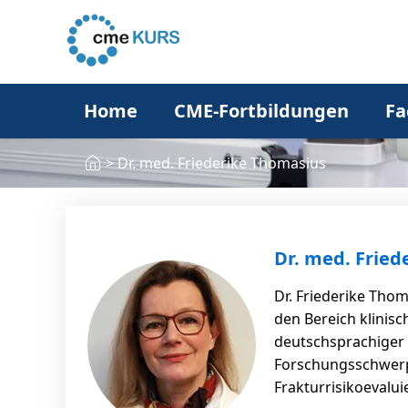
Home
CME-Fortbildungen
Fa
>
Dr. med. Friederike Thomasius
Dr. med. Fried
Dr. Friederike Tho
den Bereich klinisc
deutschsprachiger 
Forschungsschwerpu
Frakturrisikoevalu