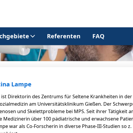
chgebiete
Referenten
FAQ
Allgemeinmedizin
Dermatologie
Gastroenterologie
Kardiologie
stina Lampe
 ist Direktorin des Zentrums für Seltene Krankheiten in der
Neurologie
Onkologie
ozialmedizin am Universitätsklinikum Gießen. Der Schwerpun
enosen und Skelettprobleme bei MPS. Seit ihrer Tätigkeit a
e Medizinerin über 100 pädiatrische und erwachsene Patien
Pneumologie
Urologie
Lampe war als Co-Forscherin in diverse Phase-III-Studien so z