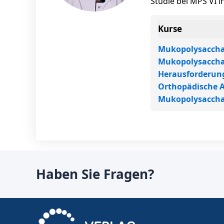
Studie bei MPS VI in
Kurse
Mukopolysacchar
Mukopolysacchari
Herausforderung
Orthopädische 
Mukopolysaccha
Haben Sie Fragen?