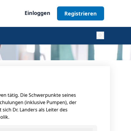
Einloggen
Registrieren
Diabetes
Nephrologie
yen tätig. Die Schwerpunkte seines
Ophthalmologie
schulungen (inklusive Pumpen), der
ich Dr. Landers als Leiter des
olik.
Alle Fachgebiete