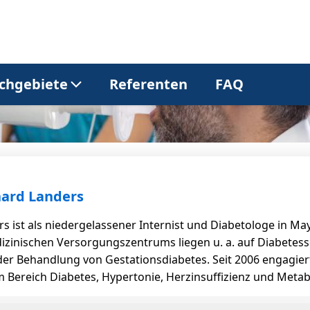
chgebiete
Referenten
FAQ
Allgemeinmedizin
Dermatologie
Gastroenterologie
Kardiologie
hard Landers
s ist als niedergelassener Internist und Diabetologe in Ma
Neurologie
Onkologie
izinischen Versorgungszentrums liegen u. a. auf Diabetes
r Behandlung von Gestationsdiabetes. Seit 2006 engagiert s
 Bereich Diabetes, Hypertonie, Herzinsuffizienz und Metab
Pneumologie
Urologie