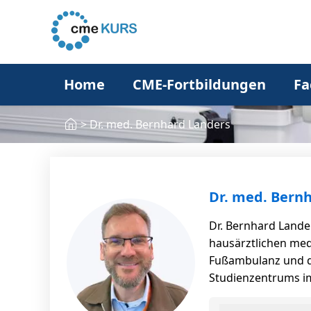
Home
CME-Fortbildungen
Fa
>
Dr. med. Bernhard Landers
Dr. med. Bern
Dr. Bernhard Lander
hausärztlichen med
Fußambulanz und de
Studienzentrums im