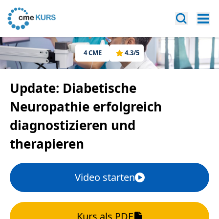
4
CME
4.3
/5
Update: Diabetische
Neuropathie erfolgreich
diagnostizieren und
therapieren
Video starten
Kurs als PDF