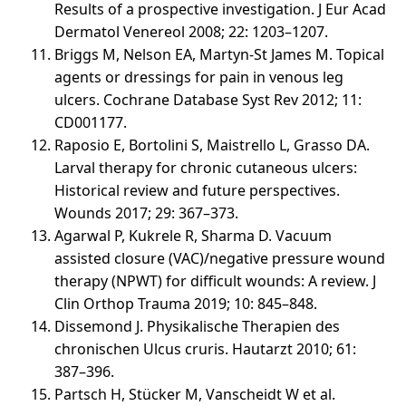
Results of a prospective investigation. J Eur Acad
Dermatol Venereol 2008; 22: 1203–1207.
Briggs M, Nelson EA, Martyn-St James M. Topical
agents or dressings for pain in venous leg
ulcers. Cochrane Database Syst Rev 2012; 11:
CD001177.
Raposio E, Bortolini S, Maistrello L, Grasso DA.
Larval therapy for chronic cutaneous ulcers:
Historical review and future perspectives.
Wounds 2017; 29: 367–373.
Agarwal P, Kukrele R, Sharma D. Vacuum
assisted closure (VAC)/negative pressure wound
therapy (NPWT) for difficult wounds: A review. J
Clin Orthop Trauma 2019; 10: 845–848.
Dissemond J. Physikalische Therapien des
chronischen Ulcus cruris. Hautarzt 2010; 61:
387–396.
Partsch H, Stücker M, Vanscheidt W et al.