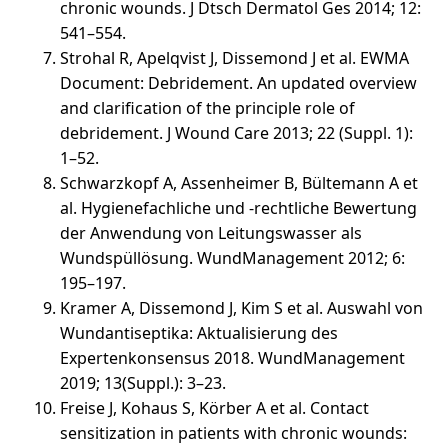
chronic wounds. J Dtsch Dermatol Ges 2014; 12:
541–554.
Strohal R, Apelqvist J, Dissemond J et al. EWMA
Document: Debridement. An updated overview
and clarification of the principle role of
debridement. J Wound Care 2013; 22 (Suppl. 1):
1–52.
Schwarzkopf A, Assenheimer B, Bültemann A et
al. Hygienefachliche und -rechtliche Bewertung
der Anwendung von Leitungswasser als
Wundspüllösung. WundManagement 2012; 6:
195–197.
Kramer A, Dissemond J, Kim S et al. Auswahl von
Wundantiseptika: Aktualisierung des
Expertenkonsensus 2018. WundManagement
2019; 13(Suppl.): 3–23.
Freise J, Kohaus S, Körber A et al. Contact
sensitization in patients with chronic wounds: