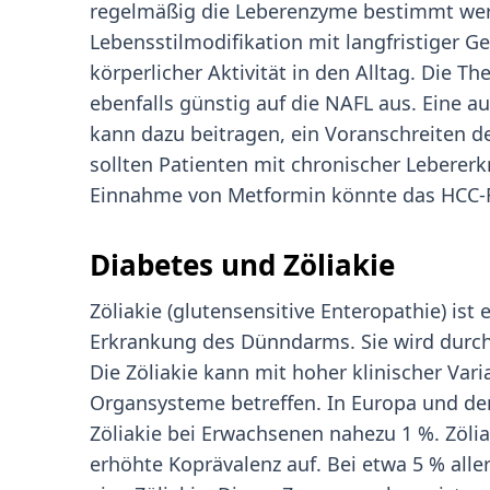
regelmäßig die Leberenzyme bestimmt werd
Lebensstilmodifikation mit langfristiger G
körperlicher Aktivität in den Alltag. Die Th
ebenfalls günstig auf die NAFL aus. Eine a
kann dazu beitragen, ein Voranschreiten 
sollten Patienten mit chronischer Lebererk
Einnahme von Metformin könnte das HCC-R
Diabetes und Zöliakie
Zöliakie (glutensensitive Enteropathie) is
Erkrankung des Dünndarms. Sie wird durch
Die Zöliakie kann mit hoher klinischer Varia
Organsysteme betreffen. In Europa und den
Zöliakie bei Erwachsenen nahezu 1 %. Zöli
erhöhte Koprävalenz auf. Bei etwa 5 % alle