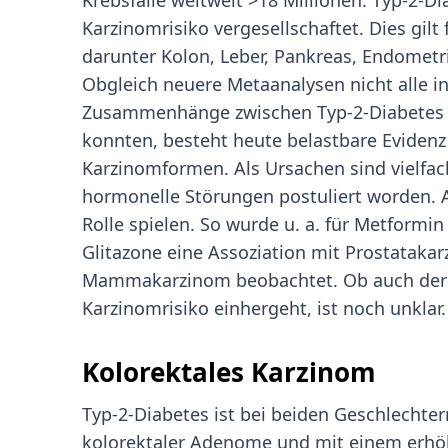
Krebsfälle weltweit >18 Millionen. Typ-2-D
Karzinomrisiko vergesellschaftet. Dies gilt
darunter Kolon, Leber, Pankreas, Endomet
Obgleich neuere Metaanalysen nicht alle i
Zusammenhänge zwischen Typ-2-Diabetes u
konnten, besteht heute belastbare Evidenz
Karzinomformen. Als Ursachen sind vielfac
hormonelle Störungen postuliert worden. A
Rolle spielen. So wurde u. a. für Metformi
Glitazone eine Assoziation mit Prostatak
Mammakarzinom beobachtet. Ob auch der 
Karzinomrisiko einhergeht, ist noch unklar.
Kolorektales Karzinom
Typ-2-Diabetes ist bei beiden Geschlechter
kolorektaler Adenome und mit einem erhöht