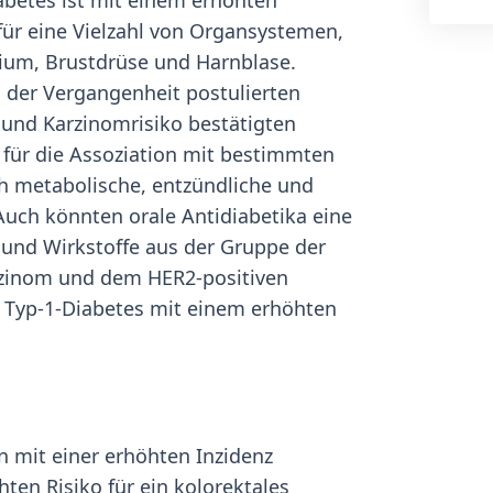
iabetes ist mit einem erhöhten
 für eine Vielzahl von Organsystemen,
rium, Brustdrüse und Harnblase.
n der Vergangenheit postulierten
nd Karzinomrisiko bestätigten
 für die Assoziation mit bestimmten
h metabolische, entzündliche und
uch könnten orale Antidiabetika eine
n und Wirkstoffe aus der Gruppe der
arzinom und dem HER2-positiven
Typ-1-Diabetes mit einem erhöhten
n mit einer erhöhten Inzidenz
en Risiko für ein kolorektales