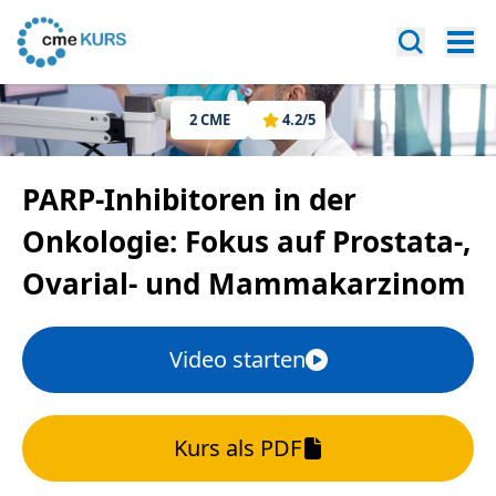
2
CME
4.2
/5
PARP-Inhibitoren in der
Onkologie: Fokus auf Prostata-,
Ovarial- und Mammakarzinom
Video starten
Kurs als PDF