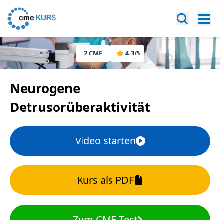
2
CME
4.3
/5
Neurogene
Detrusorüberaktivität
Video starten
Kurs als PDF
Zum CME-Test