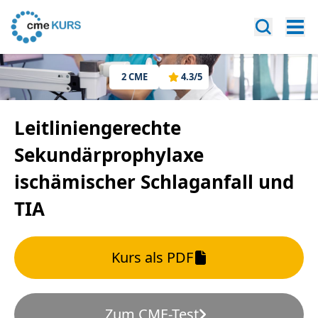
2
CME
4.3
/5
Leitliniengerechte
Sekundärprophylaxe
ischämischer Schlaganfall und
TIA
Kurs als PDF
Zum CME-Test