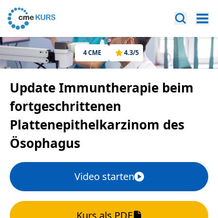
4
CME
4.3
/5
Update Immuntherapie beim
fortgeschrittenen
Plattenepithelkarzinom des
Ösophagus
Video starten
Kurs als PDF