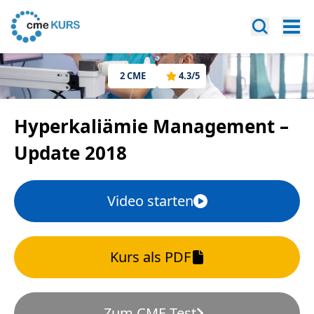
2
CME
4.3
/5
Hyperkaliämie Management –
Update 2018
Video starten
Kurs als PDF
Zum CME-Test