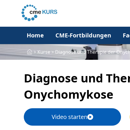
Home
CME-Fortbildungen
Fa
>
Kurse
>
Diagnose und Therapie der Ony
Diagnose und Ther
Onychomykose
Video starten