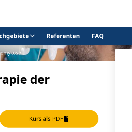
chgebiete
Referenten
FAQ
chomykose
Allgemeinmedizin
Dermatologie
apie der
Gastroenterologie
Kardiologie
Neurologie
Onkologie
Kurs als PDF
Pneumologie
Urologie