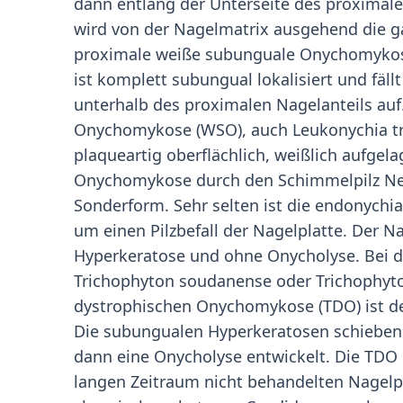
dann entlang der Unterseite des proximal
wird von der Nagelmatrix ausgehend die ga
proximale weiße subunguale Onychomykose 
ist komplett subungual lokalisiert und fä
unterhalb des proximalen Nagelanteils auf.
Onychomykose (WSO), auch Leukonychia tric
plaqueartig oberflächlich, weißlich aufgela
Onychomykose durch den Schimmelpilz Neo
Sonderform. Sehr selten ist die endonychi
um einen Pilzbefall der Nagelplatte. Der N
Hyperkeratose und ohne Onycholyse. Bei d
Trichophyton soudanense oder Trichophyto
dystrophischen Onychomykose (TDO) ist de
Die subungualen Hyperkeratosen schieben
dann eine Onycholyse entwickelt. Die TDO 
langen Zeitraum nicht behandelten Nagelpil