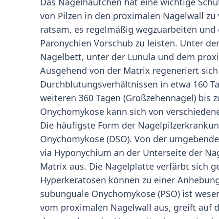
Das Nagelhäutchen hat eine wichtige Schu
von Pilzen in den proximalen Nagelwall zu 
ratsam, es regelmäßig wegzuarbeiten und 
Paronychien Vorschub zu leisten. Unter der
Nagelbett, unter der Lunula und dem proxi
Ausgehend von der Matrix regeneriert sich
Durchblutungsverhältnissen in etwa 160 Tag
weiteren 360 Tagen (Großzehennagel) bis z
Onychomykose kann sich von verschiedene
Die häufigste Form der Nagelpilzerkrankung
Onychomykose (DSO). Von der umgebenden 
via Hyponychium an der Unterseite der Nag
Matrix aus. Die Nagelplatte verfärbt sich 
Hyperkeratosen können zu einer Anhebung 
subunguale Onychomykose (PSO) ist wesentl
vom proximalen Nagelwall aus, greift auf d