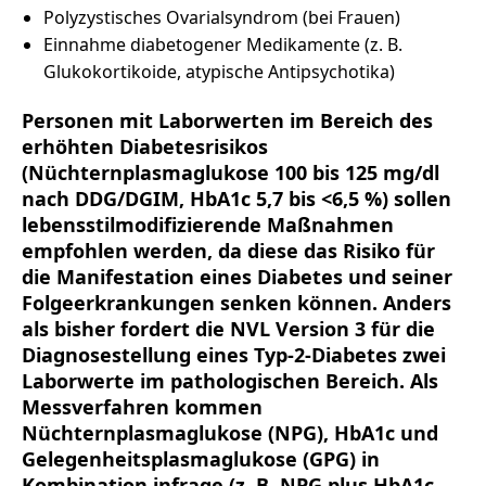
Polyzystisches Ovarialsyndrom (bei Frauen)
Einnahme diabetogener Medikamente (z. B.
Glukokortikoide, atypische Antipsychotika)
Personen mit Laborwerten im Bereich des
erhöhten Diabetesrisikos
(Nüchternplasmaglukose 100 bis 125 mg/dl
nach DDG/DGIM, HbA1c 5,7 bis <6,5 %) sollen
lebensstilmodifizierende Maßnahmen
empfohlen werden, da diese das Risiko für
die Manifestation eines Diabetes und seiner
Folgeerkrankungen senken können. Anders
als bisher fordert die NVL Version 3 für die
Diagnosestellung eines Typ-2-Diabetes zwei
Laborwerte im pathologischen Bereich. Als
Messverfahren kommen
Nüchternplasmaglukose (NPG), HbA1c und
Gelegenheitsplasmaglukose (GPG) in
Kombination infrage (z. B. NPG plus HbA1c,