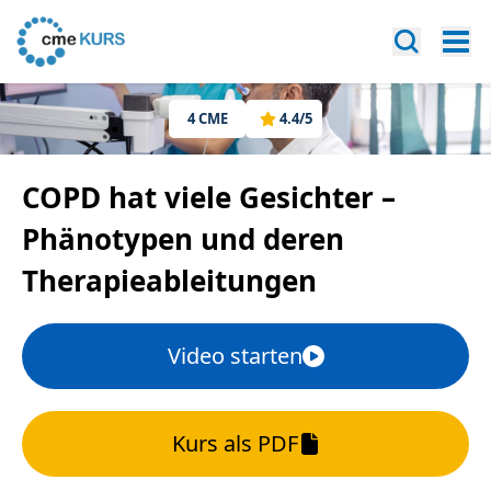
4
CME
4.4
/5
COPD hat viele Gesichter –
Phänotypen und deren
Therapieableitungen
Video starten
Kurs als PDF