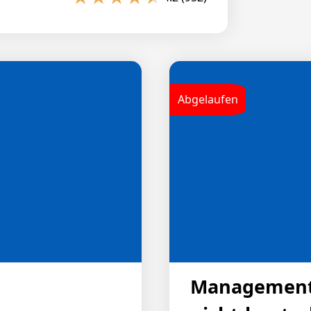
 (NOAK) zur Schlaganfallprophylaxe,
isiko für eine Verschlechterung der
n-K-Antagonisten (VKA). Bei der
erien für eine Dosisreduktion zu
Komedikation. Die nicht
Abgelaufen
ei nv VHF-Patienten das
Management 