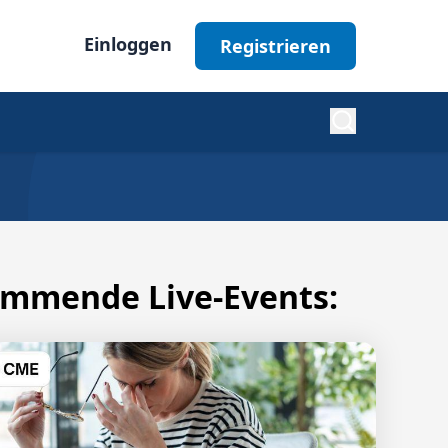
Einloggen
Registrieren
Diabetes
Nephrologie
mmende Live-Events:
Ophthalmologie
Alle Fachgebiete