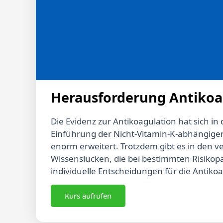
Herausforderung Antikoag
Die Evidenz zur Antikoagulation hat sich in
Einführung der Nicht-Vitamin-K-abhängige
enorm erweitert. Trotzdem gibt es in den v
Wissenslücken, die bei bestimmten Risikopa
individuelle Entscheidungen für die Antik
Insbesondere die kombinierte Antikoagulat
Tripeltherapie bietet in Anbetracht der un
Kurs aufrufen
bei der Entscheidung für die richtige Therap
möglichst optimal zu reduzieren. In dieser 