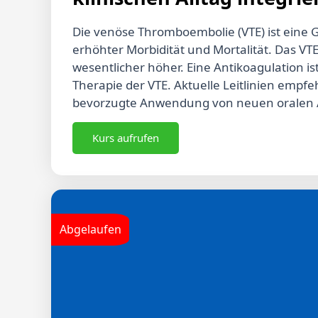
Die venöse Thromboembolie (VTE) ist eine G
erhöhter Morbidität und Mortalität. Das VTE
wesentlicher höher. Eine Antikoagulation is
Therapie der VTE. Aktuelle Leitlinien empf
bevorzugte Anwendung von neuen oralen 
Studien zeigen, dass die NOAK-Wirkstoffe 
Tumorpatienten wirksamer sind als die bish
Kurs aufrufen
niedermolekularem Heparin. Hierbei ist 
tendenziell mit einem erhöhten Blutungsrisi
ohne erhöhte Inzidenz lebensbedrohlicher B
Antikoagulation bei fragilen Patienten, Kin
postthrombotischem Syndrom oder Patient
Abgelaufen
Unterschenkelvenenthrombose, müssen be
hinsichtlich Indikationsstellung, Dosieru
Arzneimittelwirkungen. Diese Fortbildung b
aktuellen Leitlinien bezüglich der Antikoagu
Berücksichtigung besonderer Patientengr