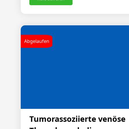
ESC-Leitlinien neue orale Antikoagulanzien
da diese in Studien mit einem geringeren R
Nierenfunktion assoziiert waren als Vitami
Auswahl eines NOAK sind unbedingt die Krit
beachten, zum Beispiel Alter, Gewicht und 
Abgelaufen
bestimmungsgemäße Dosisreduktion kann b
Schlaganfallrisiko erhöhen.
Tumorassoziierte venöse