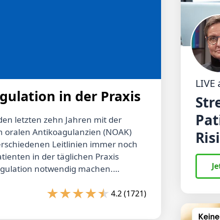
LIVE
ulation in der Praxis
Str
Pat
 den letzten zehn Jahren mit der
n oralen Antikoagulanzien (NOAK)
Ris
erschiedenen Leitlinien immer noch
hau
tienten in der täglichen Praxis
Je
oagulation notwendig machen.
ion in Form der Dual- und
vollständigen Evidenz noch Spielräume
4.2 (1721)
ie, um das individuelle Risiko
Fortbildung soll an verschiedenen