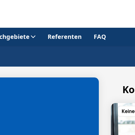
chgebiete
Referenten
FAQ
Allgemeinmedizin
Dermatologie
Gastroenterologie
Kardiologie
Ko
Neurologie
Onkologie
Pneumologie
Urologie