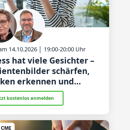
 am
14.10.2026
│
19:00
-
20:00
Uhr
ess hat viele Gesichter –
ientenbilder schärfen,
iken erkennen und
särztlich behandeln
tzt kostenlos anmelden