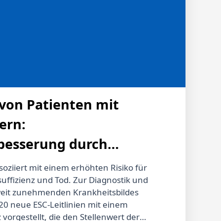
ots ist nur mit speziellen Assays möglich,
 Konzentrationen gemessen werden. Ein
ikoagulation nach erfolgreicher
fahrungsgemäß frühestens 48-72 Stunden
rung erfolgen. Nach einer traumatischen
g sollte bis zur Fortsetzung der
ochen abgewartet werden.
von Patienten mit
ern:
esserung durch
 Katheterbehandlung?
soziiert mit einem erhöhten Risiko für
suffizienz und Tod. Zur Diagnostik und
weit zunehmenden Krankheitsbildes
0 neue ESC-Leitlinien mit einem
vorgestellt, die den Stellenwert der