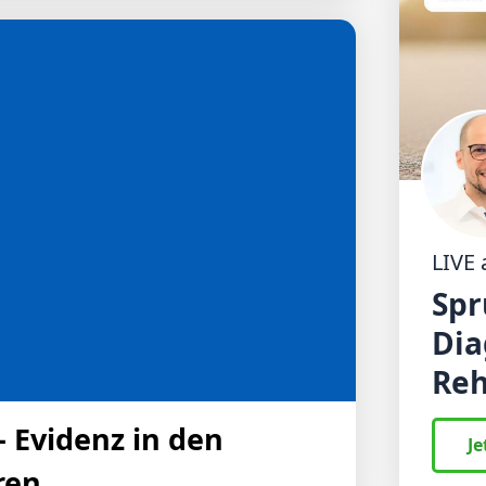
rventionellen, angiologischen und
, wo genau Unsicherheiten bei der
idungsspielräume bestehen und wie
arstellung der Einflussfaktoren auf
ation rundet das Bild ab.
LIVE
Spr
Dia
Reh
 Evidenz in den
Je
ren