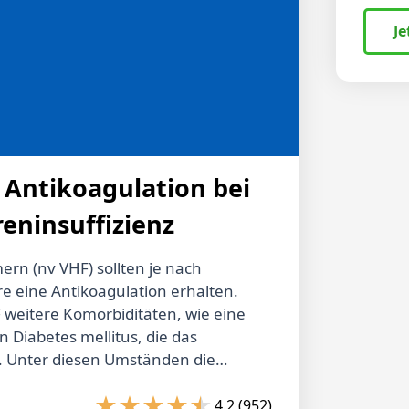
Je
 Antikoagulation bei
eninsuffizienz
ern (nv VHF) sollten je nach
e eine Antikoagulation erhalten.
weitere Komorbiditäten, wie eine
n Diabetes mellitus, die das
n. Unter diesen Umständen die
nzupassen, stellt in der Praxis oft
mit nv VHF und CKD empfehlen die
4.2 (952)