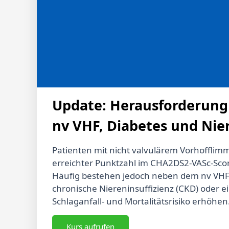
Update: Herausforderung
nv VHF, Diabetes und Nier
Patienten mit nicht valvulärem Vorhofflimm
erreichter Punktzahl im CHA2DS2-VASc-Scor
Häufig bestehen jedoch neben dem nv VHF 
chronische Niereninsuffizienz (CKD) oder ei
Schlaganfall- und Mortalitätsrisiko erhöhe
geeignete Antikoagulation einzuleiten und a
eine Herausforderung dar. Bei Patienten 
Kurs aufrufen