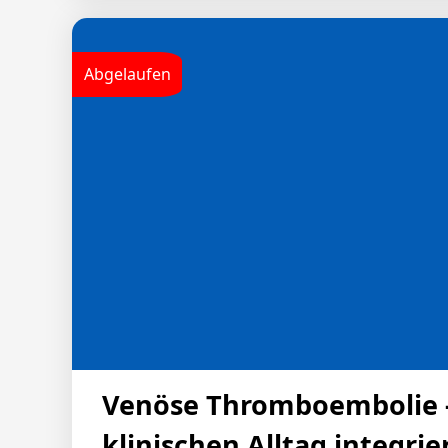
Patientenfällen aus der kardiologisch-inte
hausärztlichen Praxis verdeutlicht werden
Antikoagulation bestehen, welche Entsche
Abgelaufen
mögliche Lösungen aussehen können. Die D
Adhärenz und Persistenz bei der Antikoagul
Venöse Thromboembolie -
klinischen Alltag integrie