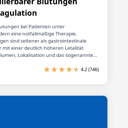
llierbarer Blutungen
agulation
utungen bei Patienten unter
dern eine notfallmäßige Therapie.
gen sind seltener als gastrointestinale
 mit einer deutlich höheren Letalität
volumen, Lokalisation und das sogenannte
gramm als Hinweis auf eine aktive
g sind prognoserelevant. Ist die
4.2 (746)
kannt oder durch endoskopische oder
en nicht zeitnah kontrollierbar, kann eine
r Apixaban induzierte Gerinnungshemmung
dexanet alfa rasch aufgehoben werden. Für
von Dabigatran steht Idarucicumab zur
abhängig ist die zusätzliche Gabe von
, Fresh Frozen Plasma und Blutkonserven
ng der DOAK-Spiegel zur Überprüfung der