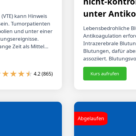
nicht-kontro
unter Antiko
 (VTE) kann Hinweis
sein. Tumorpatienten
Lebensbedrohliche Bl
olien und unter einer
Antikoagulation erfor
tungsereignisse.
Intrazerebrale Blutun
ge Zeit als Mittel
Blutungen, dafür aber
ienten. Wirksamkeit
assoziiert. Blutungs
bitoren wurden in
Spot Sign im CT-Angio
mit aktiver
intrazerebrale Blutun
4.2 (865)
Kurs aufrufen
Dalteparin
Blutungsquelle unbe
orassoziierter VTE
chirurgische Maßnahm
nalen
mit Rivaroxaban ode
gsrisiko unter NMH
durch das Antidot An
tenzufriedenheit sind
die Antagonisierung 
tuation wichtig.
Abgelaufen
Verfügung. Situations
nten eine orale
Faktorenkonzentraten
ixaban gegenüber NMH
notwendig. Die Messu