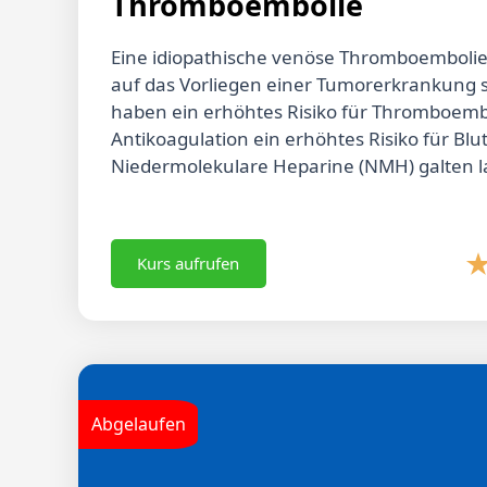
Thromboembolie
Eine idiopathische venöse Thromboembolie
auf das Vorliegen einer Tumorerkrankung 
haben ein erhöhtes Risiko für Thromboemb
Antikoagulation ein erhöhtes Risiko für Blu
Niedermolekulare Heparine (NMH) galten lan
der Wahl zur Antikoagulation bei Tumorpat
und Sicherheit der direkten oralen Xa-Inhi
mehreren klinischen Studien bei Patienten 
Kurs aufrufen
Tumorerkrankung und VTE im Vergleich zu 
untersucht. Die Substanzen können bei tum
eingesetzt werden. Insbesondere bei lumi
gastrointestinalen Tumoren ist das Blutun
jedoch geringer. Lebensqualität und Patien
nicht nur in einer palliativen Behandlungssi
Abgelaufen
Klinische Studien haben gezeigt, dass Patie
Antikoagulation mit Rivaroxaban oder Ap