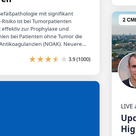
efäßpathologie mit signifikant
-Risiko ist bei Tumorpatienten
t effektiv zur Prophylaxe und
ehlen bei Patienten ohne Tumor die
Antikoagulanzien (NOAK). Neuere
Rivaroxaban und Edoxaban bei
erige Standarttherapie mit
3.9 (1000)
die Anwendung von NOAK zwar
ko vergesellschaftet, allerdings
lutungsereignisse. Im Fall einer
dern, Patienten mit
en mit
sondere Aspekte beachtet werden
LIVE
ng und unerwünschter
Upd
ietet einen Überblick über die
Hig
lation bei VTE unter
uppen.