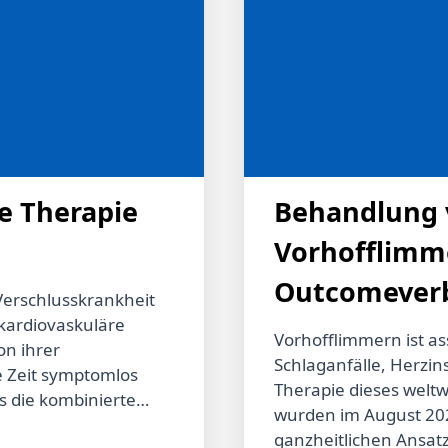
Wirksamkeit des Antid
da sonst falsch hohe
Wiederbeginn der Ant
Blutstillung kann er
nach der Antagonisie
intrazerebralen Blutun
Antikoagulation 4 W
e Therapie
Behandlung 
Vorhofflimm
Outcomeverb
 Verschlusskrankheit
 kardiovaskuläre
frühzeitige
Vorhofflimmern ist as
on ihrer
Schlaganfälle, Herzin
e Zeit symptomlos
Therapie dieses welt
s die kombinierte
wurden im August 202
tion und ASS auch bei
ganzheitlichen Ansatz 