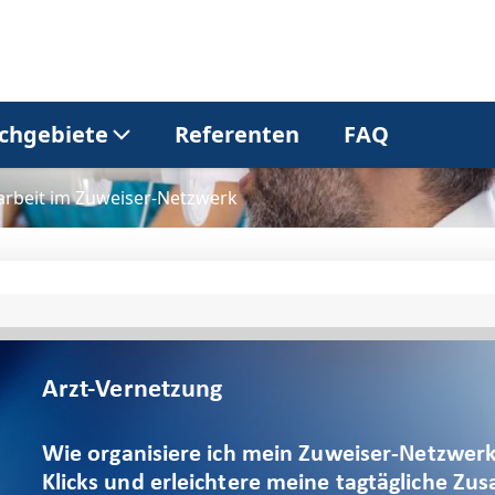
chgebiete
Referenten
FAQ
rbeit im Zuweiser-Netzwerk
Allgemeinmedizin
Dermatologie
Gastroenterologie
Kardiologie
Neurologie
Onkologie
Pneumologie
Urologie