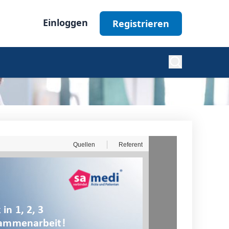
Einloggen
Registrieren
Diabetes
Nephrologie
Ophthalmologie
Alle Fachgebiete