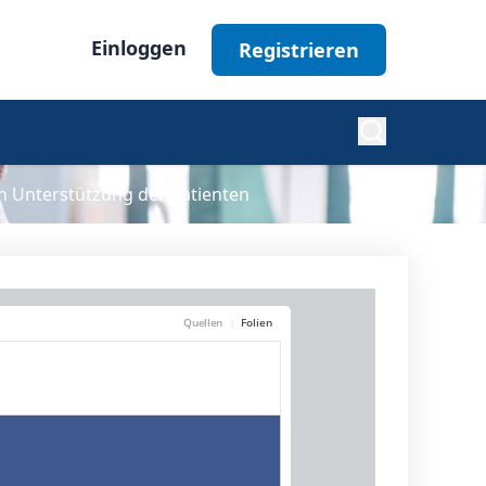
Einloggen
Registrieren
n Unterstützung der Patienten
Diabetes
Nephrologie
Ophthalmologie
Alle Fachgebiete