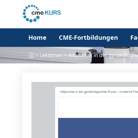
Home
CME-Fortbildungen
Fa
>
Lektionen
>
Adipositas in der gynäkologi