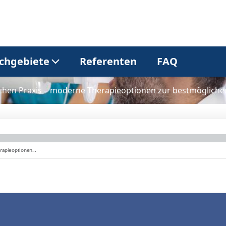
chgebiete
Referenten
FAQ
schen Praxis – moderne Therapieoptionen zur bestmögliche
Allgemeinmedizin
Dermatologie
Gastroenterologie
Kardiologie
Neurologie
Onkologie
Pneumologie
Urologie