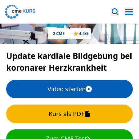
2
CME
4.4
/5
Update kardiale Bildgebung bei
koronarer Herzkrankheit
Video starten
Kurs als PDF
Zum CME-Test