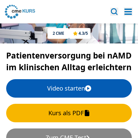
2
CME
4.3
/5
Patientenversorgung bei nAMD
im klinischen Alltag erleichtern
Video starten
Kurs als PDF
Zum CME-Test