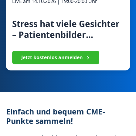
LIVE am
14.10.2026
│
19:00
-
20:00
Uhr
Stress hat viele Gesichter
– Patientenbilder
schärfen, Risiken
erkennen und
Jetzt kostenlos anmelden
hausärztlich behandeln
Einfach und bequem CME-
Punkte sammeln!