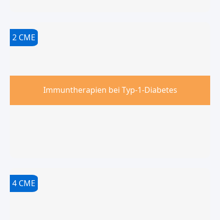
2
CME
Immuntherapien bei Typ-1-Diabetes
4
CME