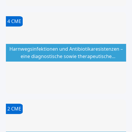
4
CME
Harnwegsinfektionen und Antibiotikaresistenzen –
eine diagnostische sowie therapeutische
Herausforderung
2
CME